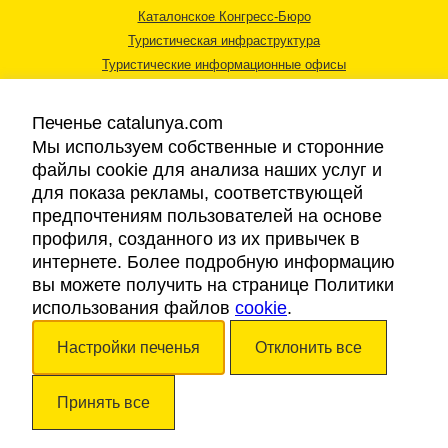
Каталонское Конгресс-Бюро
Туристическая инфраструктура
Туристические информационные офисы
Печенье catalunya.com
Мы используем собственные и сторонние
файлы cookie для анализа наших услуг и
для показа рекламы, соответствующей
Правовая информация
предпочтениям пользователей на основе
Политика конфиденциальности
профиля, созданного из их привычек в
Cookies
интернете. Более подробную информацию
Доступность
вы можете получить на странице Политики
использования файлов
cookie
.
Авторские права © 2026. Каталонский Туристический Совет. Все права
Настройки печенья
Отклонить все
защищены.
Принять все