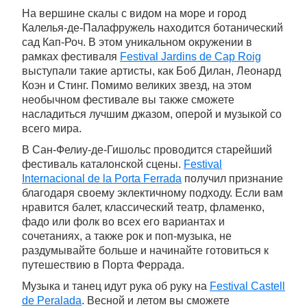
На вершине скалы с видом на море и город
Калелья-де-Палафружель находится ботанический
сад Кап-Роч. В этом уникальном окружении в
рамках фестиваля
Festival Jardins de Cap Roig
выступали такие артисты, как Боб Дилан, Леонард
Коэн и Стинг. Помимо великих звезд, на этом
необычном фестивале вы также сможете
насладиться лучшим джазом, оперой и музыкой со
всего мира.
В Сан-Фелиу-де-Гишольс проводится старейший
фестиваль каталонской сцены.
Festival
Internacional de la Porta Ferrada
получил признание
благодаря своему эклектичному подходу. Если вам
нравится балет, классический театр, фламенко,
фадо или фолк во всех его вариантах и
сочетаниях, а также рок и поп-музыка, не
раздумывайте больше и начинайте готовиться к
путешествию в Порта Феррада.
Музыка и танец идут рука об руку на
Festival Castell
de Peralada
. Весной и летом вы сможете