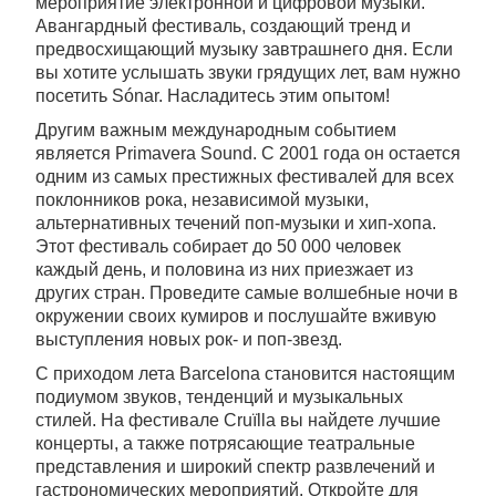
мероприятие электронной и цифровой музыки.
Авангардный фестиваль, создающий тренд и
предвосхищающий музыку завтрашнего дня. Если
вы хотите услышать звуки грядущих лет, вам нужно
посетить Sónar. Насладитесь этим опытом!
Другим важным международным событием
является Primavera Sound. С 2001 года он остается
одним из самых престижных фестивалей для всех
поклонников рока, независимой музыки,
альтернативных течений поп-музыки и хип-хопа.
Этот фестиваль собирает до 50 000 человек
каждый день, и половина из них приезжает из
других стран. Проведите самые волшебные ночи в
окружении своих кумиров и послушайте вживую
выступления новых рок- и поп-звезд.
С приходом лета Barcelona становится настоящим
подиумом звуков, тенденций и музыкальных
стилей. На фестивале Cruïlla вы найдете лучшие
концерты, а также потрясающие театральные
представления и широкий спектр развлечений и
гастрономических мероприятий. Откройте для