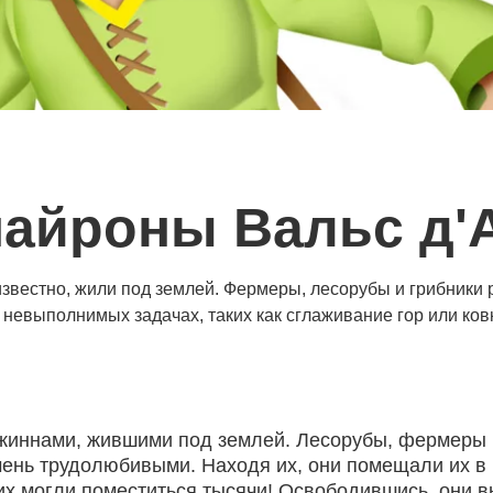
айроны Вальс д'
вестно, жили под землей. Фермеры, лесорубы и грибники р
невыполнимых задачах, таких как сглаживание гор или ков
ннами, жившими под землей. Лесорубы, фермеры и 
 очень трудолюбивыми. Находя их, они помещали их в
де их могли поместиться тысячи! Освободившись, он