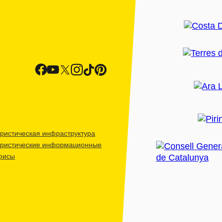
ристическая инфраструктура
уристические информационные
фисы