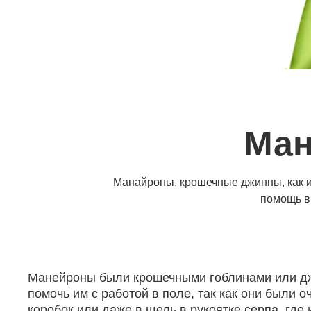
Ман
Манайроны, крошечные джинны, как из
помощь в 
Манейроны были крошечными гоблинами или джи
помочь им с работой в поле, так как они были
коробок или даже в щель в рукоятке серпа, г