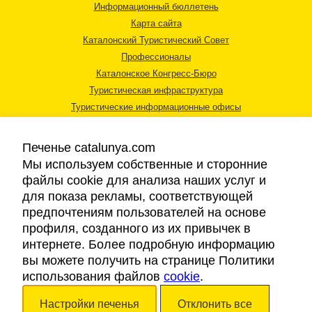
Информационный бюллетень
Карта сайта
Каталонский Туристический Совет
Профессионалы
Каталонское Конгресс-Бюро
Туристическая инфраструктура
Туристические информационные офисы
Печенье catalunya.com
Мы используем собственные и сторонние
файлы cookie для анализа наших услуг и
для показа рекламы, соответствующей
Правовая информация
предпочтениям пользователей на основе
Политика конфиденциальности
профиля, созданного из их привычек в
Cookies
интернете. Более подробную информацию
Доступность
вы можете получить на странице Политики
использования файлов
cookie
.
Авторские права © 2026. Каталонский Туристический Совет. Все права
Настройки печенья
Отклонить все