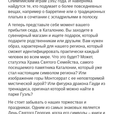
Олимпийским играм 1992 года. И наверняка
найдутся те, кто подумает о более повседневных
вещах, например о барретине или о традиционных
платьях в сочетании с эспадрильями в полоску.
А теперь представьте себе момент вашего
прибытия сюда, в Каталонию. Вы заходите в
сувенирный магазин и ищете подарок, который
подарите родственникам или друзьям. Вам нужен
образ, характерный для нашего региона, который
сможет идентифицировать практически каждый
человек во всем мире. Что это будет? Может,
статуэтка Храма Святого Семейства, самого
посещаемого памятника Каталонии, который уже
стал настоящим символом региона? Или
изображение горы Монтсеррат с ее неповторимой
мистической аурой? Или фигурка дракона Гауди из
тренкадиса, оригинал которой можно найти в
парке Гуэль?
Не стоит забывать о наших торжествах и
праздниках. Одним из самых знаковых является
День Святого Георгия, когда его символы – книги и