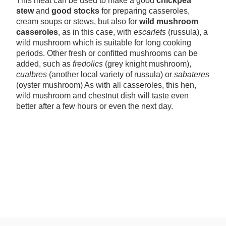
This meat can be used to make a good
chickpea
stew
and
good stocks
for preparing casseroles,
cream soups or stews, but also for
wild mushroom
casseroles
, as in this case, with
escarlets
(russula), a
wild mushroom which is suitable for long cooking
periods. Other fresh or confitted mushrooms can be
added, such as
fredolics
(grey knight mushroom),
cualbres
(another local variety of russula) or
sabateres
(oyster mushroom) As with all casseroles, this hen,
wild mushroom and chestnut dish will taste even
better after a few hours or even the next day.