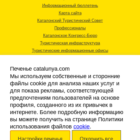
Информационный бюллетень
Карта сайта
Каталонский Туристический Совет
Профессионалы
Каталонское Конгресс-Бюро
Туристическая инфраструктура
Туристические информационные офисы
Печенье catalunya.com
Мы используем собственные и сторонние
файлы cookie для анализа наших услуг и
для показа рекламы, соответствующей
Правовая информация
предпочтениям пользователей на основе
Политика конфиденциальности
профиля, созданного из их привычек в
Cookies
интернете. Более подробную информацию
Доступность
вы можете получить на странице Политики
использования файлов
cookie
.
Авторские права © 2026. Каталонский Туристический Совет. Все права
Настройки печенья
Отклонить все