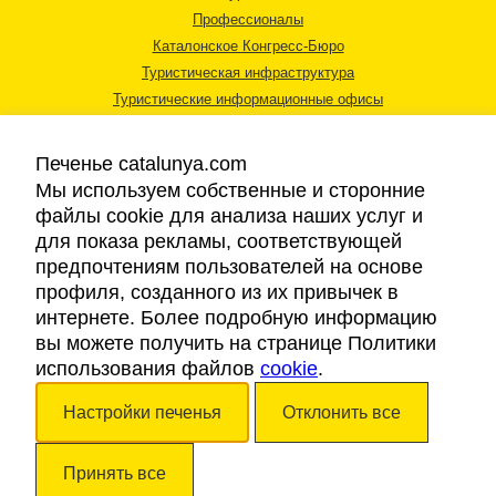
Профессионалы
Каталонское Конгресс-Бюро
Туристическая инфраструктура
Туристические информационные офисы
Печенье catalunya.com
Мы используем собственные и сторонние
файлы cookie для анализа наших услуг и
для показа рекламы, соответствующей
Правовая информация
предпочтениям пользователей на основе
Политика конфиденциальности
профиля, созданного из их привычек в
Cookies
интернете. Более подробную информацию
Доступность
вы можете получить на странице Политики
использования файлов
cookie
.
Авторские права © 2026. Каталонский Туристический Совет. Все права
Настройки печенья
Отклонить все
защищены.
Принять все