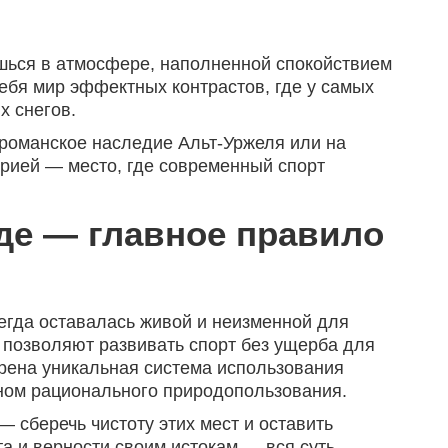
ешься в атмосфере, наполненной спокойствием
себя мир эффектных контрастов, где у самых
х снегов.
 романское наследие Альт-Уржеля или на
орией — место, где современный спорт
де — главное правило
егда оставалась живой и неизменной для
 позволяют развивать спорт без ущерба для
рена уникальная система использования
оном рационального природопользования.
 сберечь чистоту этих мест и оставить
а и верности своим истокам — вся суть