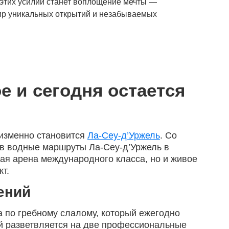
м этих усилий станет воплощение мечты —
мир уникальных открытий и незабываемых
е и сегодня остается
еизменно становится
Ла-Сеу-д’Уржель
. Со
ив водные маршруты Ла-Сеу-д’Уржель в
ая арена международного класса, но и живое
т.
ений
 по гребному слалому, который ежегодно
ый разветвляется на две профессиональные