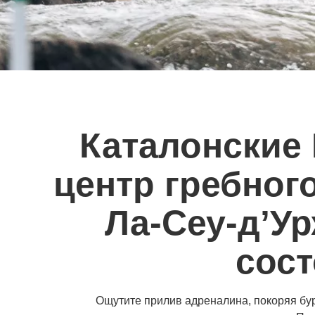
Каталонские
центр гребног
Ла-Сеу-д’У
сост
Ощутите прилив адреналина, покоряя бу