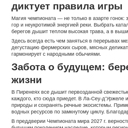
диктует правила игры
Магия чемпионата — не только в азарте гонок:
гор и неукротимой энергией реки. Выбрать кат
берегов дышит теплом высокая трава, а в выши
Здесь всегда есть чем заняться в перерывах м
дегустацию фермерских сыров, мясных деликате
гармонирует с народными обычиями.
Забота о будущем: бер
жизни
В Пиренеях все дышит первозданной свежестью,
каждого, кто сюда приедет. В Ла-Сеу-д’Уржеле
природы и сохранять речные экосистемы. Прим
водных ресурсов по замкнутому циклу. Благод
В преддверии Чемпионата мира 2027 г. верность
будущим поколениям наследие, которым регион 