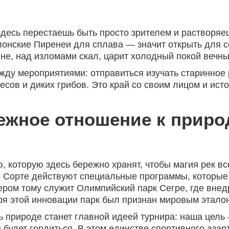
 здесь перестаешь быть просто зрителем и растворя
алонские Пиренеи для сплава — значит открыть для 
не, над изломами скал, царит холодный покой вечны
ежду мероприятиями: отправиться изучать старинное
сов и диких грибов. Это край со своим лицом и ист
ежное отношение к приро
 которую здесь бережно хранят, чтобы магия рек вс
 и Сорте действуют специальные программы, которые
ером тому служит Олимпийский парк Сегре, где внед
аря этой инновации парк был признан мировым этал
 природе станет главной идеей турнира: наша цель —
будет гордиться. В этом единстве спортивного азарт