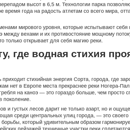
ерепадом высот в 6,5 м. Технологии парка позволя
е время года на радость атлетам со всего мира, от
менами мирового уровня, которые испытывают себя 
э между вехами и их противостояние мощному потоку
то только открывает для себя магию реки.
ту, где водная стихия пр
 приходит стихийная энергия Сорта, города, где за
кам нет в Европе места прекраснее реки Ногера-Па
гребля на каноэ — это гораздо больше, чем просто сп
в поколение.
ов и густых лесов дарит не только азарт, но и ощущ
яющая среди центральных улиц города, — это своего
л борьбы, который удивительным образом гармониру
ейских пейзажей техничные участки реки сплетаются