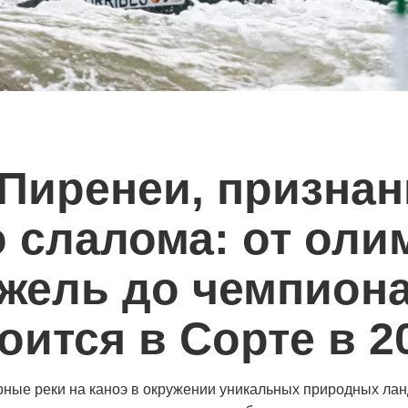
 Пиренеи, призна
о слалома: от оли
ржель до чемпиона
оится в Сорте в 20
рные реки на каноэ в окружении уникальных природных лан