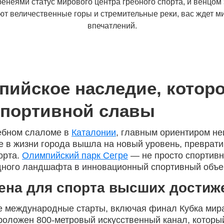
ренеями статус мирового центра гребного спорта, и венцо
вуют величественные горы и стремительные реки, вас ждет 
впечатлений.
пийское наследие, которо
портивной славы
ребном слаломе в
Каталонии
, главным ориентиром н
ре в жизни города вышла на новый уровень, преврат
орта.
Олимпийский парк Сегре
— не просто спортивн
дного ландшафта в инновационный спортивный объек
рена для спорта высших достиж
 международные старты, включая финал Кубка мира
проложен 800-метровый искусственный канал, котор