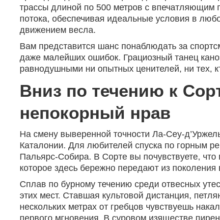
трассы длиной по 500 метров с впечатляющим п
потока, обеспечивая идеальные условия в любо
движением весла.
Вам представится шанс понаблюдать за спортс
даже малейших ошибок. Грациозный танец кано
равнодушными ни опытных ценителей, ни тех, к
Вниз по течению к Сор
непокорный нрав
На смену выверенной точности Ла-Сеу-д’Уржель
Каталонии. Для любителей спуска по горным ре
Пальярс-Собира. В Сорте вы почувствуете, что 
которое здесь бережно передают из поколения 
Сплав по бурному течению среди отвесных утес
этих мест. Ставшая культовой дистанция, петл
нескольких метрах от гребцов чувствуешь нака
первого мгновения. В суровом изяществе пирен