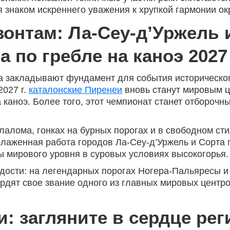
мя знаком искреннего уважения к хрупкой гармонии о
онтам: Ла-Сеу-д’Уржель 
по гребле на каноэ 2027 
а закладывают фундамент для события историческог
2027 г.
каталонские Пиренеи
вновь станут мировым ц
 каноэ. Более того, этот чемпионат станет отборочн
лалома, гонках на бурных порогах и в свободном ст
Слаженная работа городов Ла-Сеу-д’Уржель и Сорта 
ы мирового уровня в суровых условиях высокогорья.
дости: на легендарных порогах Ногера-Пальяресы и 
ердят свое звание одного из главных мировых центр
и: загляните в сердце рег