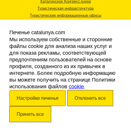
Каталонское Конгресс-Бюро
Туристическая инфраструктура
Туристические информационные офисы
Печенье catalunya.com
Мы используем собственные и сторонние
файлы cookie для анализа наших услуг и
для показа рекламы, соответствующей
Правовая информация
предпочтениям пользователей на основе
Политика конфиденциальности
профиля, созданного из их привычек в
Cookies
интернете. Более подробную информацию
Доступность
вы можете получить на странице Политики
использования файлов
cookie
.
Авторские права © 2026. Каталонский Туристический Совет. Все права
Настройки печенья
Отклонить все
защищены.
Принять все