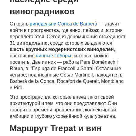
виноградников
Открыть
винодельни Conca de Barberà
— значит
войти в пространства, где вино, пейзаж и история
переплетаются. Сегодня деноминация объединяет
31 винодельню
, среди которых выделяются
шесть крупных модернистских виноделен
,
настоящие
винные соборы
, которые можно
посетить. Две из них — работа Pere Domènech i
Roura, в l’Espluga de Francolí и Sarral. Остальные
четыре, подписанные Cèsar Martinell, находятся в
Barberà de la Conca, Rocafort de Queralt, Montblanc
и Pira.
Это пространства, которые впечатляют своей
архитектурой и тем, что они представляют. Они
говорят о времени процветания, коллективной
амбиции и глубоко укоренённой культуре вина.
Маршрут Trepat и вин