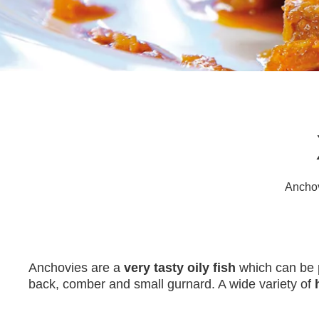
Anchovi
Anchovies are a
very tasty oily fish
which can be p
back, comber and small gurnard. A wide variety of