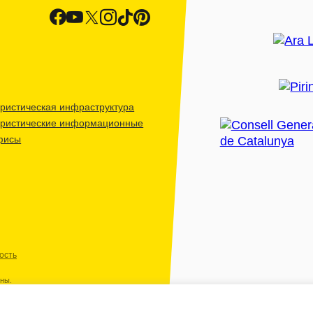
ристическая инфраструктура
уристические информационные
фисы
ость
ены.