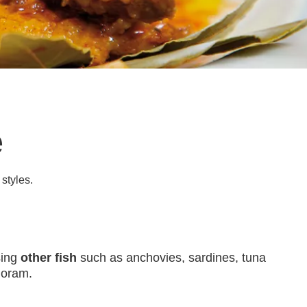
е
 styles.
sing
other fish
such as anchovies, sardines, tuna
joram.