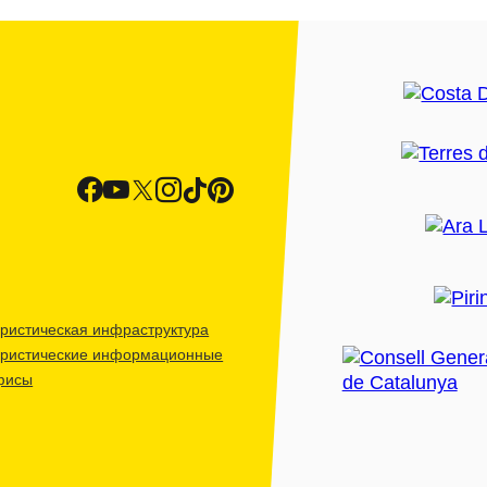
ристическая инфраструктура
уристические информационные
фисы