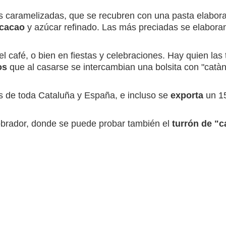
s caramelizadas, que se recubren con una pasta elabora
 cacao
y azúcar refinado. Las más preciadas se elabora
l café, o bien en fiestas y celebraciones. Hay quien las
os
que al casarse se intercambian una bolsita con "catàn
s de toda Cataluña y España, e incluso se
exporta
un 15
obrador, donde se puede probar también el
turrón de "c