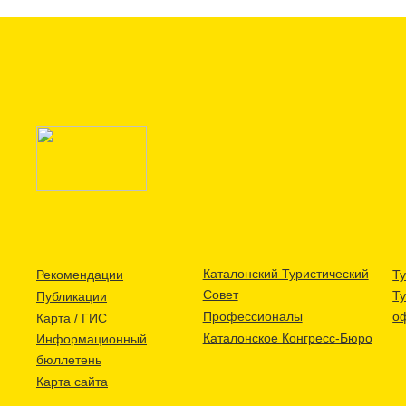
Каталонский Туристический
Рекомендации
Ту
Совет
Т
Публикации
Профессионалы
о
Карта / ГИС
Каталонское Конгресс-Бюро
Информационный
бюллетень
Карта сайта