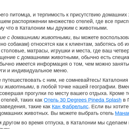
оего питомца, и терпимость к присутствию домашних 
вашем распоряжении множество отелей, где все при
му что в Каталонии мы дружим с животными.
ние с домашними животными
, вы можете воспользов
о собакам) относятся как к клиентам, заботясь об и
столовые, матрасы, игрушки и места, где ваш четвер
мещение с домашними животными, обычно есть специ
обычно имеется информация о том, чем можно занять
ги и индивидуальное меню.
 путешествовать с ним, не сомневайтесь! Каталония
ми животными
, в любой точке нашей географии. Вм
совершая прогулки по месту вашего отдыха. Кроме т
 отелей, таких как
Отель 30 Degrees Pineda Splash
в 
заведения, такие как
Кан Фабрельяс
. Если вы хотите
домашних животных. Вы можете выбрать отель
Мана
м другом во время отпуска, в Каталонии мы сделаем 