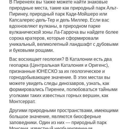
В Пиренеях вы также можете найти знаковые
природные места, такие как природный парк Альт-
Пиринеу, природный парк Кади-Мойшеро или
Капсалерес-дель-Тер и дель Миллер. Если вас
вдохновляют вулканы, в природном парке
вулканической зоны Ла-Гарроча вы найдете более
сорока кратеров, которые сформировали
уникальный, великолепный ландшафт с дубовыми
и буковыми рощами.
Вас восхищает геология? В Каталонии есть два
геопарка (Центральная Каталония и Оригенс),
признанные ЮНЕСКО за их геологическое и
горнодобывающее значение. В этих местах вы
можете увидеть следы динозавров, узнать, как
формировались Пиренеи, полюбоваться тайными
уголками таких известных горных вершин, как
Монтсеррат.
Другими природными пространствами, имеющими
большое значение, являются биосферные
заповедники. Один из них — природный парк
Монсени, известный необыкновенным