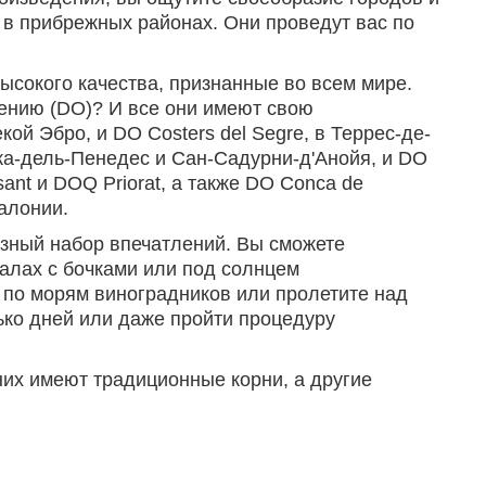
и в прибрежных районах. Они проведут вас по
ысокого качества, признанные во всем мире.
ению (DO)? И все они имеют свою
ой Эбро, и DO Costers del Segre, в Террес-де-
ка-дель-Пенедес и Сан-Садурни-д'Анойя, и DO
ant и DOQ Priorat, а также DO Conca de
алонии.
азный набор впечатлений. Вы сможете
залах с бочками или под солнцем
 по морям виноградников или пролетите над
ько дней или даже пройти процедуру
них имеют традиционные корни, а другие