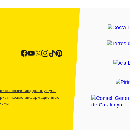
ристическая инфраструктура
уристические информационные
фисы