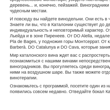
деревень... и, конечно, пейзажей. Виноградник
чудесным местам.
И повсюду вы найдете винодельни. Они есть в 
Знаете ли вы, что в Каталонии существует до
индивидуальность и неповторимый характер. От D
Льейда и в зоне Пиренеев. От DO Alella, неда
Pla de Bages, у подножия горы Монтсеррат. От 
Barberà. DO Catalunya и DO Cava, которые зан
Мир каталонского вина ждет вас с распростерт
познакомиться с нашими винами непосредственно
виноградников. Вы прогуляетесь среди виногра
ними на воздушном шаре. Вы также можете отдо
винотерапии.
Ознакомьтесь с программой, посетите один из 
появились совсем недавно. Отведайте бокал К