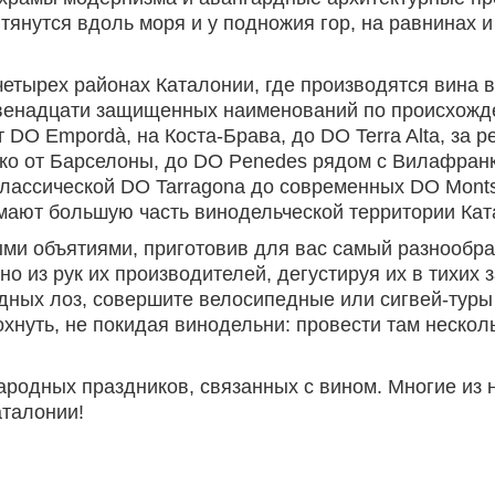
и тянутся вдоль моря и у подножия гор, на равнинах 
четырех районах Каталонии, где производятся вина в
 двенадцати защищенных наименований по происхожд
O Empordà, на Коста-Брава, до DO Terra Alta, за рек
леко от Барселоны, до DO Penedes рядом с Вилафран
классической DO Tarragona до современных DO Monts
имают большую часть винодельческой территории Кат
ыми объятиями, приготовив для вас самый разнообр
 из рук их производителей, дегустируя их в тихих 
дных лоз, совершите велосипедные или сигвей-туры
хнуть, не покидая винодельни: провести там нескол
народных праздников, связанных с вином. Многие из 
аталонии!