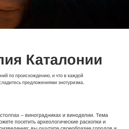
лия Каталонии
аний по происхождению, и что в каждой
асладитесь предложениями энотуризма.
столпах – виноградниках и виноделии. Тема
можете посетить археологические раскопки и
оизведения; вы ощутите своеобразие городов и