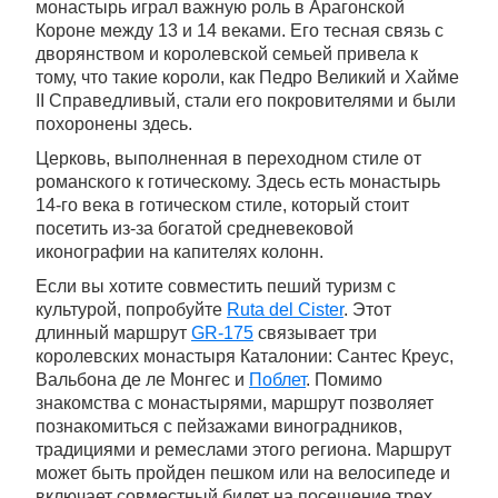
монастырь играл важную роль в Арагонской
Короне между 13 и 14 веками. Его тесная связь с
дворянством и королевской семьей привела к
тому, что такие короли, как Педро Великий и Хайме
II Справедливый, стали его покровителями и были
похоронены здесь.
Церковь, выполненная в переходном стиле от
романского к готическому. Здесь есть монастырь
14-го века в готическом стиле, который стоит
посетить из-за богатой средневековой
иконографии на капителях колонн.
Если вы хотите совместить пеший туризм с
культурой, попробуйте
Ruta del Cister
. Этот
длинный маршрут
GR-175
связывает три
королевских монастыря Каталонии: Сантес Креус,
Вальбона де ле Монгес и
Поблет
. Помимо
знакомства с монастырями, маршрут позволяет
познакомиться с пейзажами виноградников,
традициями и ремеслами этого региона. Маршрут
может быть пройден пешком или на велосипеде и
включает совместный билет на посещение трех