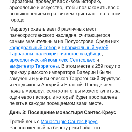
Таррагоны, проведет вас сквозь историю,
археологию и искусство, чтобы познакомить вас с
возникновением и развитием христианства в этом
городе.
Маршрут охватывает 8 различных мест
палеохристианского наследия, считающегося
самым значительным на Полуострове. Среди них
кафедральный собор
и
Епархиальный музей
Таррагоны
,
палеохристианское кладбище
,
археологический комплекс Сентсельес
и
амфитеатр Таррагоны
. В этом месте в 259 году по
приказу римского императора Валерии I были
замучены и убиты епископ Таррагонский Фруктуос
и его дьяконы Авгурий и Евлогий. Прежде чем
начать маршрут, если хотите, вы можете купить за
один евро паспорт, в который будет проставлена
печать в каждом посещаемом вами месте.
День 3: Посещение монастыря Сантес-Креус
Третий день с
Монастырю Сантес Креус
.
Расположенный на берегу реки Гайя, этот