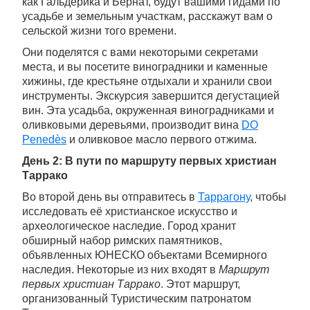
как Гальдерика и Бернат, будут вашими гидами по
усадьбе и земельным участкам, расскажут вам о
сельской жизни того времени.
Они поделятся с вами некоторыми секретами
места, и вы посетите виноградники и каменные
хижины, где крестьяне отдыхали и хранили свои
инструменты. Экскурсия завершится дегустацией
вин. Эта усадьба, окруженная виноградниками и
оливковыми деревьями, производит вина
DO
Penedès
и оливковое масло первого отжима.
День 2: В пути по маршруту первых христиан
Таррако
Во второй день вы отправитесь в
Таррагону
, чтобы
исследовать её христианское искусство и
археологическое наследие. Город хранит
обширный набор римских памятников,
объявленных ЮНЕСКО объектами Всемирного
наследия. Некоторые из них входят в
Маршрут
первых христиан Таррако
. Этот маршрут,
организованный Туристическим патронатом