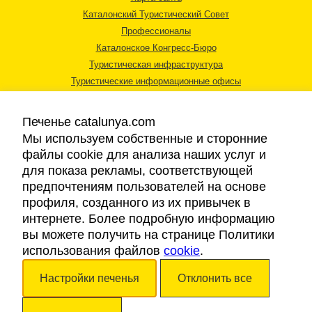
Каталонский Туристический Совет
Профессионалы
Каталонское Конгресс-Бюро
Туристическая инфраструктура
Туристические информационные офисы
Печенье catalunya.com
Мы используем собственные и сторонние
файлы cookie для анализа наших услуг и
для показа рекламы, соответствующей
Правовая информация
предпочтениям пользователей на основе
Политика конфиденциальности
профиля, созданного из их привычек в
Cookies
интернете. Более подробную информацию
Доступность
вы можете получить на странице Политики
использования файлов
cookie
.
Авторские права © 2026. Каталонский Туристический Совет. Все права
Настройки печенья
Отклонить все
защищены.