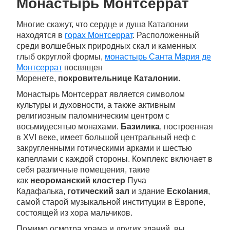
Монастырь Монтсеррат
Многие скажут, что сердце и душа Каталонии
находятся в
горах Монтсеррат
. Расположенный
среди волшебных природных скал и каменных
глыб округлой формы,
монастырь Санта Мария де
Монтсеррат
посвящен
Моренете,
покровительнице Каталонии
.
Монастырь Монтсеррат является символом
культуры и духовности, а также активным
религиозным паломническим центром с
восьмидесятью монахами.
Базилика
, построенная
в XVI веке, имеет большой центральный неф с
закругленными готическими арками и шестью
капеллами с каждой стороны. Комплекс включает в
себя различные помещения, такие
как
неороманский клостер
Пуча
Кадафалька,
готический зал
и здание
Ескоlания
,
самой старой музыкальной институции в Европе,
состоящей из хора мальчиков.
Помимо осмотра храма и других зданий, вы