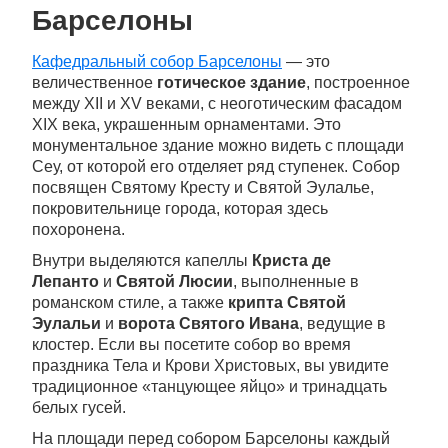
Барселоны
Кафедральный собор Барселоны
— это
величественное
готическое здание
, построенное
между XII и XV веками, с неоготическим фасадом
XIX века, украшенным орнаментами. Это
монументальное здание можно видеть с площади
Сеу, от которой его отделяет ряд ступенек. Собор
посвящен Святому Кресту и Святой Эулалье,
покровительнице города, которая здесь
похоронена.
Внутри выделяются капеллы
Криста де
Лепанто
и
Святой Люсии
, выполненные в
романском стиле, а также
крипта Святой
Эулальи
и
ворота Святого Ивана
, ведущие в
клостер. Если вы посетите собор во время
праздника Тела и Крови Христовых, вы увидите
традиционное «танцующее яйцо» и тринадцать
белых гусей.
На площади перед собором Барселоны каждый