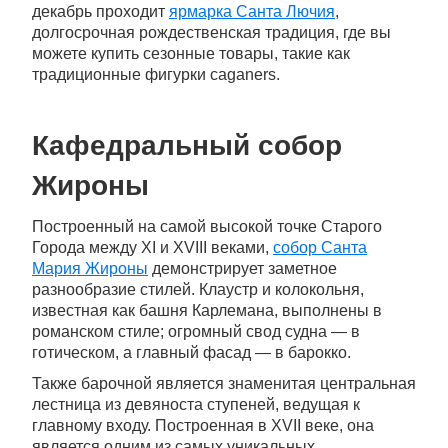
декабрь проходит
ярмарка Санта Лючия
,
долгосрочная рождественская традиция, где вы
можете купить сезонные товары, такие как
традиционные фигурки caganers.
Кафедральный собор
Жироны
Построенный на самой высокой точке Старого
Города между XI и XVIII веками,
собор Санта
Мария Жироны
демонстрирует заметное
разнообразие стилей. Клаустр и колокольня,
известная как башня Карлемана, выполнены в
романском стиле; огромный свод судна — в
готическом, а главный фасад — в барокко.
Также барочной является знаменитая центральная
лестница из девяноста ступеней, ведущая к
главному входу. Построенная в XVII веке, она
является одним из самых уникальных