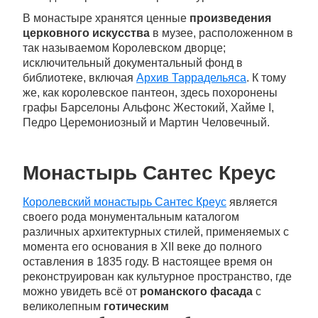
В монастыре хранятся ценные
произведения
церковного искусства
в музее, расположенном в
так называемом Королевском дворце;
исключительный документальный фонд в
библиотеке, включая
Архив Таррадельяса
. К тому
же, как королевское пантеон, здесь похоронены
графы Барселоны Альфонс Жестокий, Хайме I,
Педро Церемониозный и Мартин Человечный.
Монастырь Сантес Креус
Королевский монастырь Сантес Креус
является
своего рода монументальным каталогом
различных архитектурных стилей, применяемых с
момента его основания в XII веке до полного
оставления в 1835 году. В настоящее время он
реконструирован как культурное пространство, где
можно увидеть всё от
романского фасада
с
великолепным
готическим