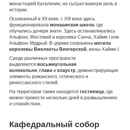
монастырей Каталонии, но сыграл важную роль в
истории.
Основанный в XII веке, с XIII века здесь
функционировала
монашеская школа
, где
обучались дочери знати. Здесь останавливались
Альфонс Жестокий и королева Санча, Хайме I или
Альфонс Мудрый. В церкви сохранена
могила
королевы Виоланты Венгерской
, жены Хайме I.
Среди различных пространств
выделяются
восьмиугольная
колокольня
,
глава
и
клаустр
, демонстрирующие
элементы романского, готического и
ренессансного стилей.
На территории также находится
гостиница
, где
можно провести несколько дней в размышлениях
и спокойствии.
Кафедральный собор