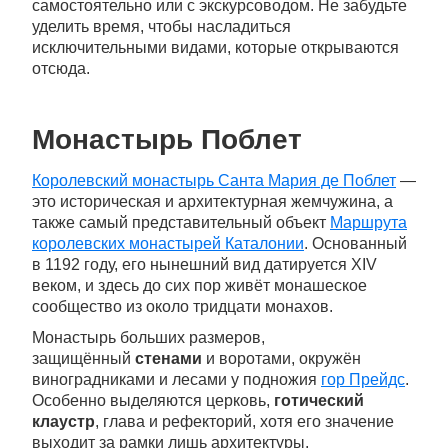
самостоятельно или с экскурсоводом. Не забудьте
уделить время, чтобы насладиться
исключительными видами, которые открываются
отсюда.
Монастырь Поблет
Королевский монастырь Санта Мария де Поблет
—
это историческая и архитектурная жемчужина, а
также самый представительный объект
Маршрута
королевских монастырей Каталонии
. Основанный
в 1192 году, его нынешний вид датируется XIV
веком, и здесь до сих пор живёт монашеское
сообщество из около тридцати монахов.
Монастырь больших размеров,
защищённый
стенами
и воротами, окружён
виноградниками и лесами у подножия
гор Прейдс
.
Особенно выделяются церковь,
готический
клаустр
, глава и рефекторий, хотя его значение
выходит за рамки лишь архитектуры.