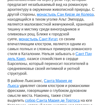
предлагает незабываемый вид на романскую
архитектуру в окружении живописной природы. С
другой стороны,
монастырь Сан Кирзе де Колера
,
находящийся в тихом уголке Альт Эмпорда,
является малоизвестной жемчужиной, хранящей
тишину и мистику среди виноградников и
оливковых рощ. Ближе к городской
суете,
монастырь Сант Кугат
, со своим
впечатляющим клостром, является одним из
самых полных и сложных примеров романского
стиля в Каталонии. Нельзя забывать о
Сант Пау
дель Камп
, оазисе спокойствия в сердце
Барселоны, который переносит посетителей в
средневековье своей интимной и уютной
структурой.
В районе Льюсанес,
Санта Мария де
Льюса
удивляет своим клостром и романскими
фресками, говорящими о глубоком духовном
смысле места. Наконец, также стоит
выделить
собор Санта Мария де Тортоса
на юге