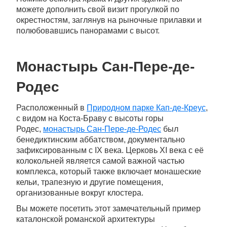
можете дополнить свой визит прогулкой по
окрестностям, заглянув на рыночные прилавки и
полюбовавшись панорамами с высот.
Монастырь Сан-Пере-де-
Родес
Расположенный в
Природном парке Кап-де-Креус
,
с видом на Коста-Браву с высоты горы
Родес,
монастырь Сан-Пере-де-Родес
был
бенедиктинским аббатством, документально
зафиксированным с IX века. Церковь XI века с её
колокольней является самой важной частью
комплекса, который также включает монашеские
кельи, трапезную и другие помещения,
организованные вокруг клостера.
Вы можете посетить этот замечательный пример
каталонской романской архитектуры