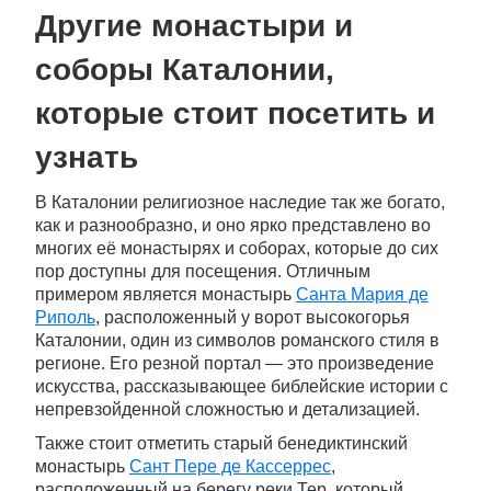
Другие монастыри и
соборы Каталонии,
которые стоит посетить и
узнать
В Каталонии религиозное наследие так же богато,
как и разнообразно, и оно ярко представлено во
многих её монастырях и соборах, которые до сих
пор доступны для посещения. Отличным
примером является монастырь
Санта Мария де
Риполь
, расположенный у ворот высокогорья
Каталонии, один из символов романского стиля в
регионе. Его резной портал — это произведение
искусства, рассказывающее библейские истории с
непревзойденной сложностью и детализацией.
Также стоит отметить старый бенедиктинский
монастырь
Сант Пере де Кассеррес
,
расположенный на берегу реки Тер, который