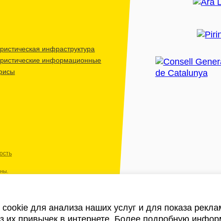
ристическая инфраструктура
уристические информационные
фисы
ость
ены.
cookie для анализа наших услуг и для показа рекл
из их привычек в интернете. Более подробную инфор