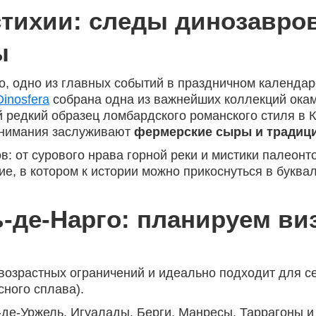
стихии: следы динозавро
ры
, одно из главных событий в праздничном календар
Dinosfera
собрана одна из важнейших коллекций ока
 редкий образец ломбардского романского стиля в 
 внимания заслуживают
фермерские сыры и традиц
ов: от сурового нрава горной реки и мистики палео
ие, в котором к истории можно прикоснуться в буква
ь-де-Нарго: планируем ви
возрастных ограничений и идеально подходит для се
сного сплава).
-де-Уржель, Игуалады, Берги, Манресы, Таррагоны и