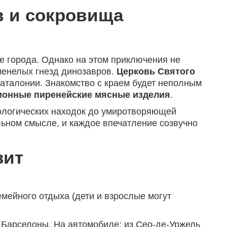
в и сокровища
е города. Однако на этом приключения не
менелых гнезд динозавров.
Церковь Святого
Каталонии. Знакомство с краем будет неполным
ионные пиренейские мясные изделия
.
нтологических находок до умиротворяющей
льном смысле, и каждое впечатление созвучно
зит
мейного отдыха (дети и взрослые могут
 Барселоны. На автомобиле: из Сео-де-Уржель