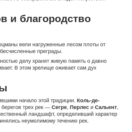
в и благородство
оцманы вели нагруженные лесом плоты от
я бесчисленные преграды.
нностью делу хранят живую память о давно
вает. В этом зрелище оживает сам дух
ды
жившими начало этой традиции.
Коль-де-
у берегов трех рек —
Сегре
,
Перлес
и
Сальент
,
ичественный ландшафт, определивший характер
дчинялись неумолимому течению рек.