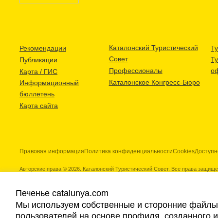
Каталонский Туристический
Рекомендации
Ту
Совет
Т
Публикации
Профессионалы
о
Карта / ГИС
Каталонское Конгресс-Бюро
Информационный
бюллетень
Карта сайта
Правовая информация
Политика конфиденциальности
Cookies
Доступн
Авторские права © 2026. Каталонский Туристический Совет. Все права защищ
Печенье catalunya.com
Мы используем собственные и сторонние файлы 
пользователей на основе профиля, созданного 