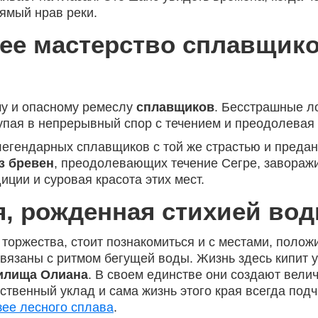
рямый нрав реки.
ее мастерство сплавщико
му и опасному ремеслу
сплавщиков
. Бесстрашные л
упая в непрерывный спор с течением и преодолева
 легендарных сплавщиков с той же страстью и преда
з бревен
, преодолевающих течение Сегре, заворажи
иции и суровая красота этих мест.
я, рожденная стихией во
торжества, стоит познакомиться и с местами, поло
связаны с ритмом бегущей воды. Жизнь здесь кипит 
илища Олиана
. В своем единстве они создают вел
йственный уклад и сама жизнь этого края всегда по
ее лесного сплава
.