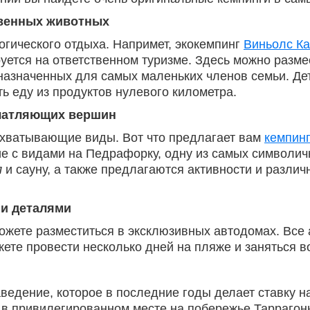
твенных животных
гического отдыха. Напримет, экокемпинг
Виньолс К
ется на ответственном туризме. Здесь можно размес
назначенных для самых маленьких членов семьи. Дет
ь еду из продуктов нулевого километра.
ечатляющих вершин
ахватывающие виды. Вот что предлагает вам
кемпин
е с видами на Педрафорку, одну из самых символич
л
и сауну, а также предлагаются активности и разли
и деталями
ожете разместиться в эксклюзивных автодомах. Вс
ожете провести несколько дней на пляже и заняться 
ведение, которое в последние годы делает ставку н
 в привилегированном месте на побережье Таррагоны