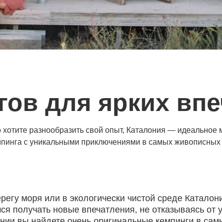
гов для ярких вп
о хотите разнообразить свой опыт, Каталония — идеальное м
пинга с уникальными приключениями в самых живописных 
ерегу моря или в экологически чистой среде Катало
ся получать новые впечатления, не отказываясь от у
нии вы найдете очень оригинальные кемпинги в сам