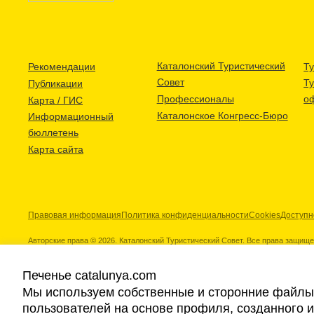
Каталонский Туристический
Рекомендации
Ту
Совет
Т
Публикации
Профессионалы
о
Карта / ГИС
Каталонское Конгресс-Бюро
Информационный
бюллетень
Карта сайта
Правовая информация
Политика конфиденциальности
Cookies
Доступн
Авторские права © 2026. Каталонский Туристический Совет. Все права защищ
Печенье catalunya.com
Мы используем собственные и сторонние файлы 
пользователей на основе профиля, созданного 