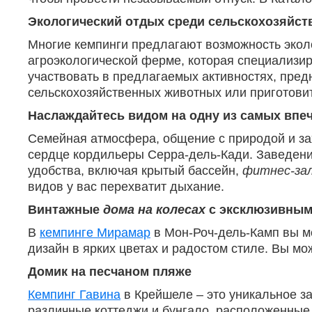
Экологический отдых среди сельскохозяйс
Многие кемпинги предлагают возможность эколо
агроэкологической ферме, которая специализиру
участвовать в предлагаемых активностях, пред
сельскохозяйственных животных или приготовит
Наслаждайтесь видом на одну из самых вп
Семейная атмосфера, общение с природой и з
сердце кордильеры Серра-дель-Кади. Заведени
удобства, включая крытый бассейн,
фитнес-за
видов у вас перехватит дыхание.
Винтажные
дома на колесах
с эксклюзивным
В
кемпинге Мирамар
в Мон-Роч-дель-Камп вы м
дизайн в ярких цветах и радостом стиле. Вы м
Домик на песчаном пляже
Кемпинг Гавина
в Крейшеле – это уникальное за
различные коттеджи и бунгало, расположенные