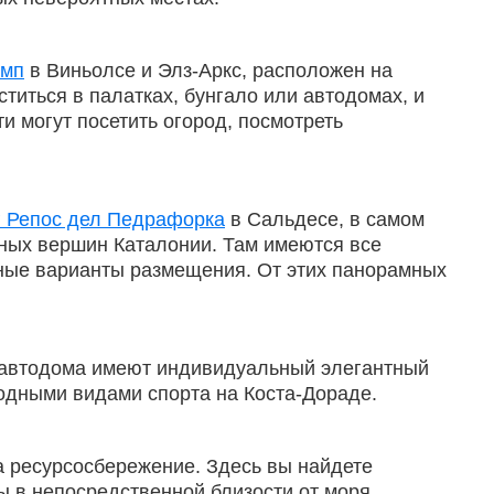
амп
в Виньолсе и Элз-Аркс, расположен на
титься в палатках, бунгало или автодомах, и
и могут посетить огород, посмотреть
г Репос дел Педрафорка
в Сальдесе, в самом
ных вершин Каталонии. Там имеются все
чные варианты размещения. От этих панорамных
е автодома имеют индивидуальный элегантный
водными видами спорта на Коста-Дораде.
а ресурсосбережение. Здесь вы найдете
 в непосредственной близости от моря.