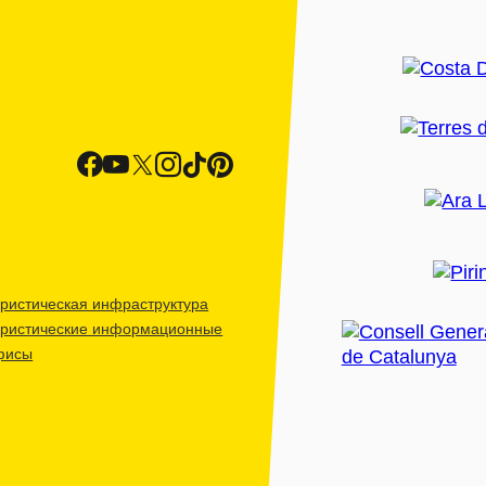
ристическая инфраструктура
уристические информационные
фисы