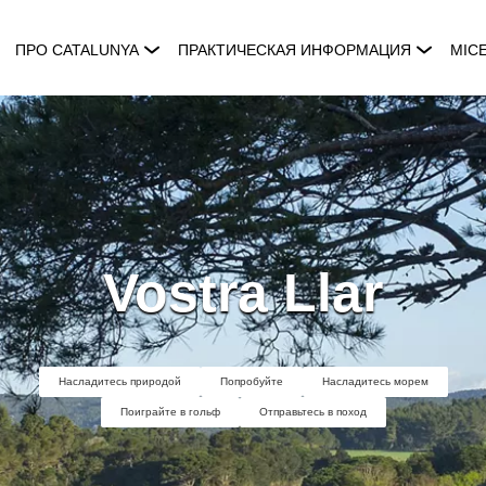
ПРО CATALUNYA
ПРАКТИЧЕСКАЯ ИНФОРМАЦИЯ
MIC
Vostra Llar
Насладитесь природой
Попробуйте
Насладитесь морем
Поиграйте в гольф
Отправьтесь в поход