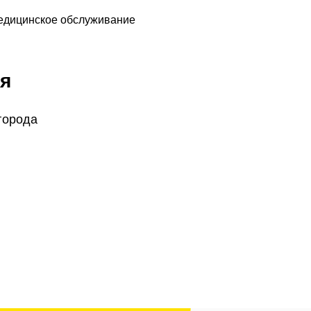
едицинское обслуживание
я
города