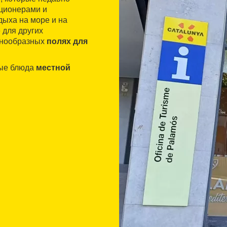
ционерами и
дыха на море и на
 для других
азнообразных
полях для
ные блюда
местной