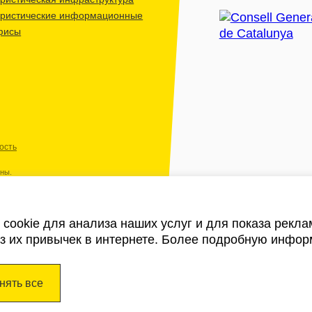
уристические информационные
фисы
ость
ены.
cookie для анализа наших услуг и для показа рекл
из их привычек в интернете. Более подробную инфор
нять все