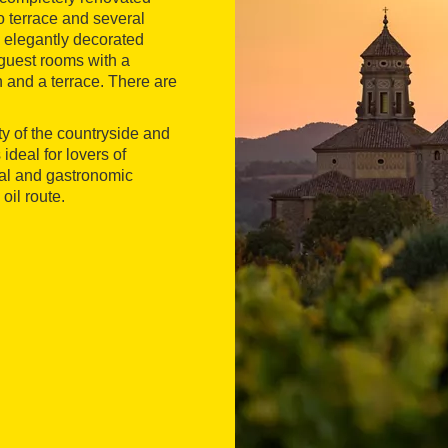
o terrace and several
s elegantly decorated
 guest rooms with a
n and a terrace. There are
ity of the countryside and
ideal for lovers of
al and gastronomic
oil route.