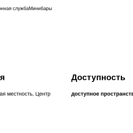
нная служба
Минибары
я
Доступность
ая местность, Центр
доступное пространст