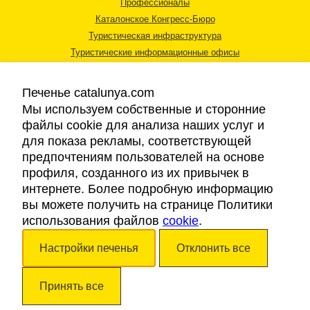
Профессионалы
Каталонское Конгресс-Бюро
Туристическая инфраструктура
Туристические информационные офисы
Печенье catalunya.com
Мы используем собственные и сторонние
файлы cookie для анализа наших услуг и
для показа рекламы, соответствующей
Правовая информация
предпочтениям пользователей на основе
Политика конфиденциальности
профиля, созданного из их привычек в
Cookies
интернете. Более подробную информацию
Доступность
вы можете получить на странице Политики
использования файлов
cookie
.
Авторские права © 2026. Каталонский Туристический Совет. Все права
Настройки печенья
Отклонить все
защищены.
Принять все