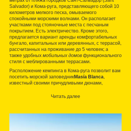
метрах от пляжа городков Сант-Салвадор (Sant
Salvador) и Кома-руга, представляющего собой 10
километров мелкого песка, омываемого
спокойными морскими волнами. Он располагает
участками под стояночные места с песчаным
покрытием. Есть электричество. Кроме этого,
предлагается вариант аренды комфортабельных
бунгало, капитальных или деревянных, с террасой,
рассчитанных на проживание до 5 человек; а
также удобных
мобильных домов
функционального
стиля с меблированными террасами.
Расположение кемпинга в Кома-руга позволит вам
посетить морской заповедник
Masía Blanca
,
известный своими причудливыми дюнами,
сотворенными ветром из песка, а также
богатством и разнообразием экосистемы морского
Читать далее
дна.