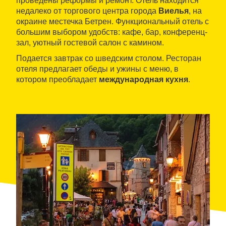
проведены реформы и ремонт. Отель находится
недалеко от торгового центра города
Виелья
, на
окраине местечка Бетрен. Функциональный отель с
большим выбором удобств: кафе, бар, конференц-
зал, уютный гостевой салон с камином.
Подается завтрак со шведским столом. Ресторан
отеля предлагает обеды и ужины с меню, в
котором преобладает
международная кухня
.