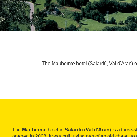
The Mauberme hotel (Salardú, Val d'Aran) op
The
Mauberme
hotel in
Salardú
(
Val d'Aran
) is a three-
opened in 2003. It was built using part of an old chalet, 