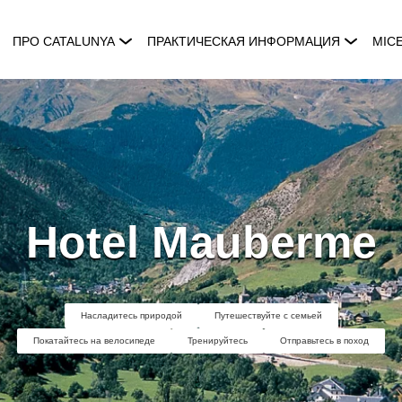
ПРО CATALUNYA
ПРАКТИЧЕСКАЯ ИНФОРМАЦИЯ
MIC
Hotel Mauberme
Насладитесь природой
Путешествуйте с семьей
Покатайтесь на велосипеде
Тренируйтесь
Отправьтесь в поход