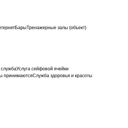
нтернет
Бары
Тренажерные залы (объект)
 служба
Услуга сейфовой ячейки
ы принимаются
Служба здоровья и красоты