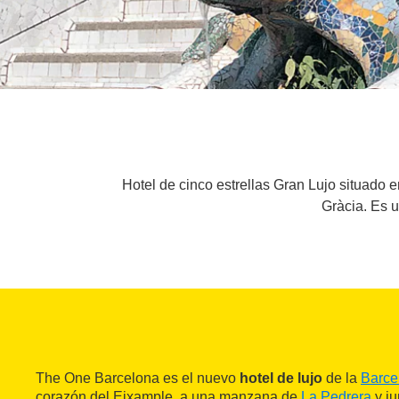
Hotel de cinco estrellas Gran Lujo situado 
Gràcia. Es u
The One Barcelona es el nuevo
hotel de lujo
de la
Barce
corazón del Eixample, a una manzana de
La Pedrera
y ju