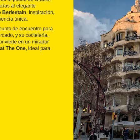
cias al elegante
 Beriestain
. Inspiración,
iencia única.
 punto de encuentro para
cado, y su coctelería.
convierte en un mirador
at The One
, ideal para