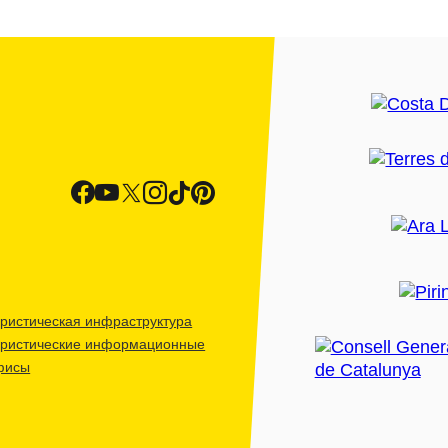
ристическая инфраструктура
уристические информационные
фисы