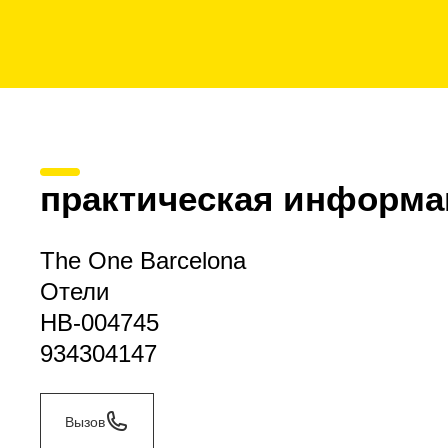
практическая информа
The One Barcelona
Отели
HB-004745
934304147
Вызов