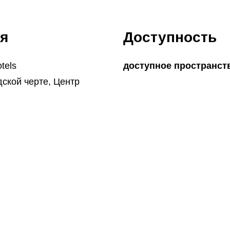
я
Доступность
tels
доступное пространст
дской черте, Центр