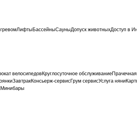
огревом
Лифты
Бассейны
Сауны
Допуск животных
Доступ в И
рокат велосипедов
Круглосуточное обслуживание
Прачечная
оянки
Завтрак
Консьерж-сервис
Грум сервис
Услуга няни
Карт
а
Минибары