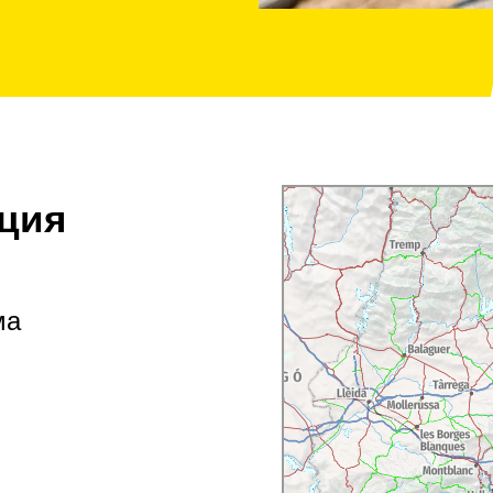
ция
ма