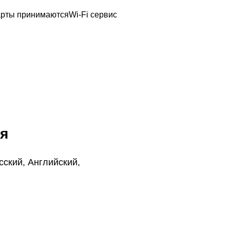
арты принимаются
Wi-Fi сервис
я
ский, Английский,