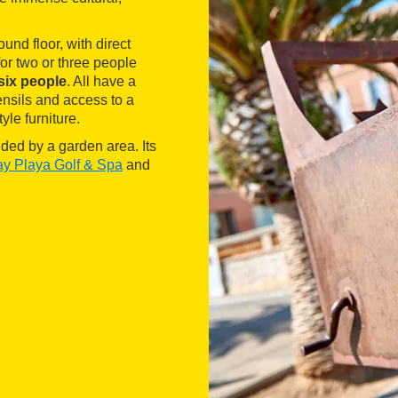
und floor, with direct
for two or three people
six people
. All have a
ensils and access to a
yle furniture.
ded by a garden area. Its
y Playa Golf & Spa
and