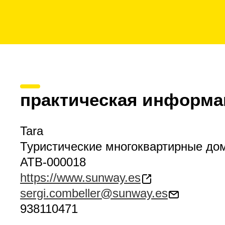
практическая информа
Tara
Туристические многоквартирные до
ATB-000018
https://www.sunway.es
sergi.combeller@sunway.es
938110471