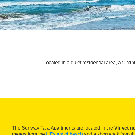
Located in a quiet residential area, a 5-m
The Sunway Tara Apartments are located in the
Vinyet n
meters from the
L'Estanyol beach
and a short walk from t