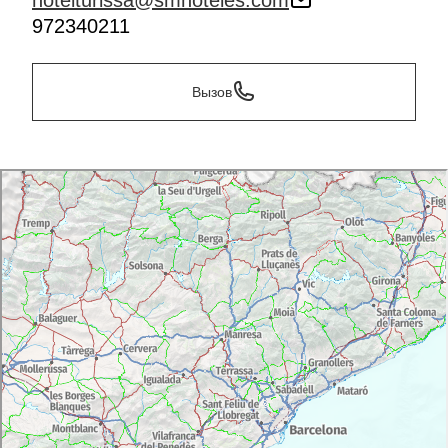
hotelturissa@smhoteles.com
972340211
Вызов