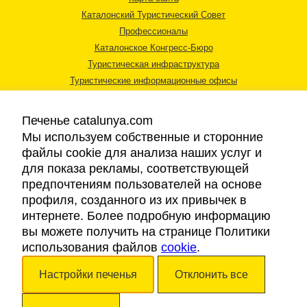
Каталонский Туристический Совет
Профессионалы
Каталонское Конгресс-Бюро
Туристическая инфраструктура
Туристические информационные офисы
Печенье catalunya.com
Мы используем собственные и сторонние
файлы cookie для анализа наших услуг и
для показа рекламы, соответствующей
Правовая информация
предпочтениям пользователей на основе
Политика конфиденциальности
профиля, созданного из их привычек в
Cookies
интернете. Более подробную информацию
Доступность
вы можете получить на странице Политики
использования файлов
cookie
.
Авторские права © 2026. Каталонский Туристический Совет. Все права
Настройки печенья
Отклонить все
защищены.