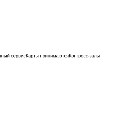
нный сервис
Карты принимаются
Конгресс-залы