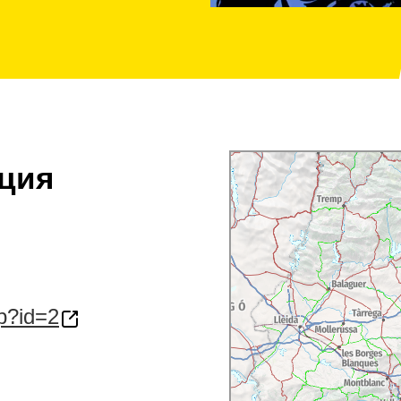
ция
p?id=2