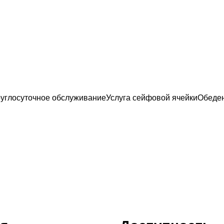
углосуточное обслуживание
Услуга сейфовой ячейки
Обеде