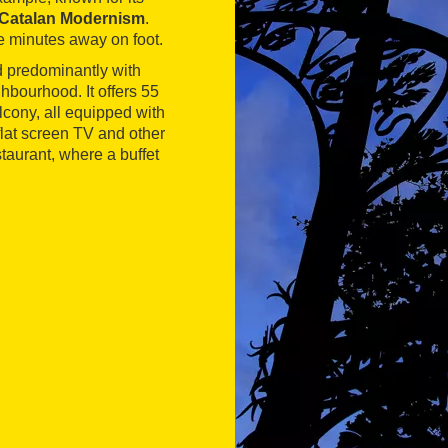
Catalan Modernism
.
e minutes away on foot.
d predominantly with
hbourhood. It offers 55
lcony, all equipped with
flat screen TV and other
taurant, where a buffet