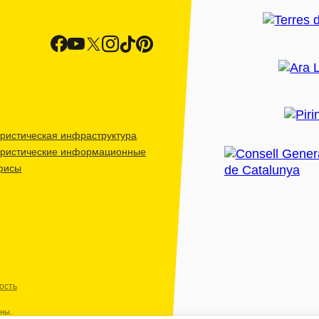
ристическая инфраструктура
уристические информационные
фисы
ость
ены.