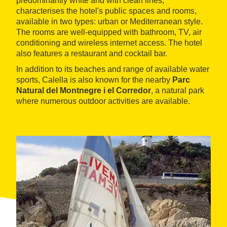
predominantly white and with clean lines,
characterises the hotel's public spaces and rooms,
available in two types: urban or Mediterranean style.
The rooms are well-equipped with bathroom, TV, air
conditioning and wireless internet access. The hotel
also features a restaurant and cocktail bar.
In addition to its beaches and range of available water
sports, Calella is also known for the nearby
Parc
Natural del Montnegre i el Corredor
, a natural park
where numerous outdoor activities are available.