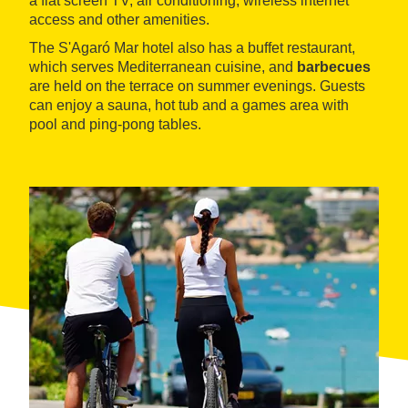
a flat screen TV, air conditioning, wireless internet
access and other amenities.
The S'Agaró Mar hotel also has a buffet restaurant,
which serves Mediterranean cuisine, and
barbecues
are held on the terrace on summer evenings. Guests
can enjoy a sauna, hot tub and a games area with
pool and ping-pong tables.