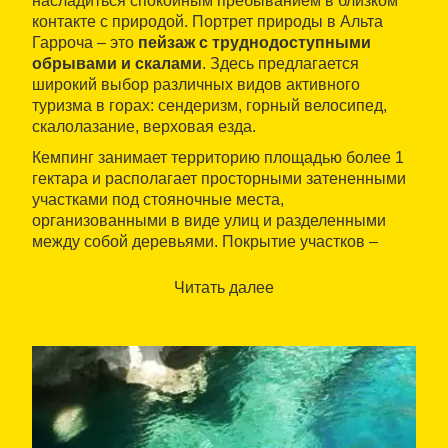
насладиться спокойным пребыванием в близком
контакте с природой. Портрет природы в Альта
Гарроча – это
пейзаж с труднодоступными
обрывами и скалами
. Здесь предлагается
широкий выбор различных видов активного
туризма в горах: сендеризм, горный велосипед,
скалолазание, верховая езда.
Кемпинг занимает территорию площадью более 1
гектара и располагает просторными затененными
участками под стояночные места,
организованными в виде улиц и разделенными
между собой деревьями. Покрытие участков –
мягкое травяное. Есть электричество. Данное
туристическое предприятие дополняет свое
Читать далее
туристическое предложение такими услугами и
удобствами, как блок туалетов и душевых, бар-
ресторан и спортивная зона.