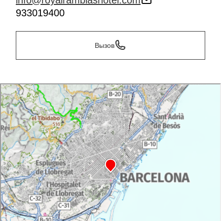
info@royalramblashotel.com
933019400
Вызов