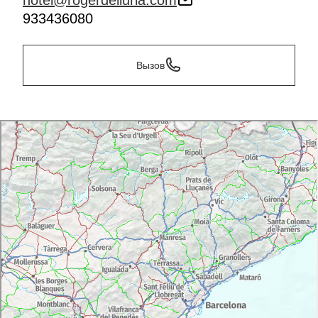
hotel@rogerdelluria.com
933436080
Вызов