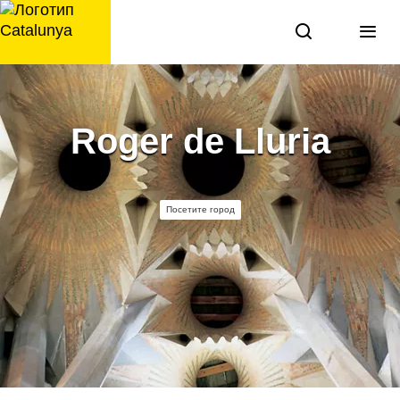
перейти
к
содержанию
Roger de Lluria
Посетите город