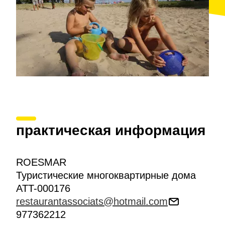
практическая информация
ROESMAR
Туристические многоквартирные дома
ATT-000176
restaurantassociats@hotmail.com
977362212