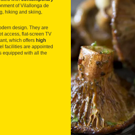
onment of Vilallonga de
ng, hiking and skiing,
 modern design. They are
t access, flat-screen TV
rant, which offers
high
l facilities are appointed
s equipped with all the