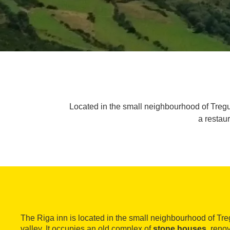
Located in the small neighbourhood of Tregurà
a restau
The Riga inn is located in the small neighbourhood of Tr
valley. It occupies an old complex of
stone houses
, reno