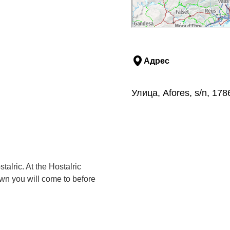
Адрес
Улица, Afores, s/n, 1
alric. At the Hostalric
own you will come to before