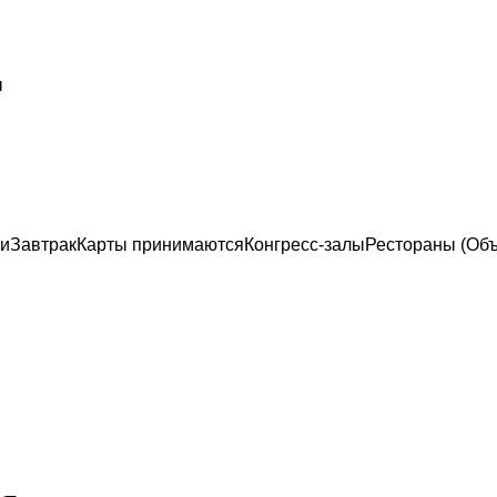
ы
ки
Завтрак
Карты принимаются
Конгресс-залы
Рестораны (Объ