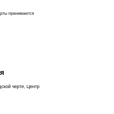
арты принимаются
я
дской черте, Центр