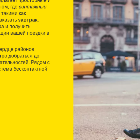
едлагает просторные и
ном, где
винтажный
 такими как
заказать
завтрак
,
а и получить
ции вашей поездки в
ердце районов
стро добраться до
ательностей. Рядом с
стема бесконтактной