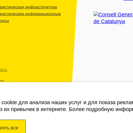
ристическая инфраструктура
уристические информационные
фисы
ость
ены.
cookie для анализа наших услуг и для показа рекл
из их привычек в интернете. Более подробную инфор
нять все