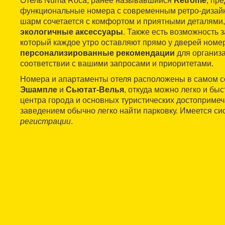
Отель Numa Roca, ранее называвшийся
Retrome
, пр
функциональные номера с современным ретро-дизай
шарм сочетается с комфортом и приятными деталями,
экологичные аксессуары
. Также есть возможность 
который каждое утро оставляют прямо у дверей номер
персонализированные рекомендации
для организа
соответствии с вашими запросами и приоритетами.
Номера и апартаменты отеля расположены в самом с
Эшампле
и
Сьютат-Велья
, откуда можно легко и бы
центра города и основных туристических достопримеч
заведением обычно легко найти парковку. Имеется си
регистрации
.