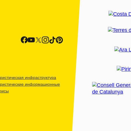
ристическая инфраструктура
уристические информационные
фисы