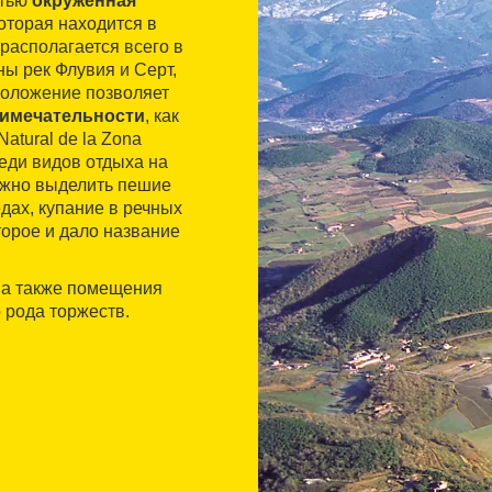
стью
окруженная
оторая находится в
 располагается всего в
ны рек Флувия и Серт,
положение позволяет
римечательности
, как
atural de la Zona
реди видов отдыха на
можно выделить пешие
дах, купание в речных
орое и дало название
, а также помещения
 рода торжеств.