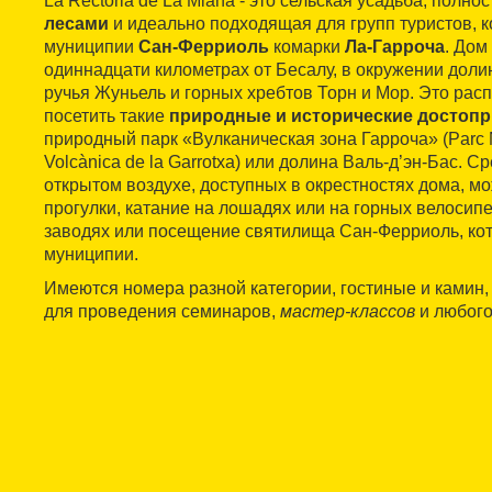
La Rectoria de La Miana - это сельская усадьба, полно
лесами
и идеально подходящая для групп туристов, к
муниципии
Сан-Ферриоль
комарки
Ла-Гарроча
. Дом
одиннадцати километрах от Бесалу, в окружении доли
ручья Жуньель и горных хребтов Торн и Мор. Это рас
посетить такие
природные и исторические достоп
природный парк «Вулканическая зона Гарроча» (Parc N
Volcànica de la Garrotxa) или долина Валь-д’эн-Бас. С
открытом воздухе, доступных в окрестностях дома, 
прогулки, катание на лошадях или на горных велосипе
заводях или посещение святилища Сан-Ферриоль, кот
муниципии.
Имеются номера разной категории, гостиные и камин
для проведения семинаров,
мастер-классов
и любого