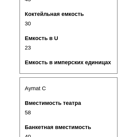
30
23
Aymat C
58
40