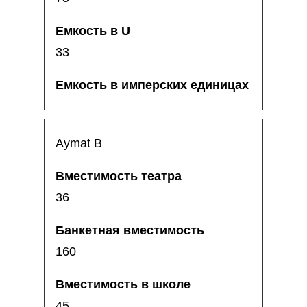
33
Aymat B
36
160
45