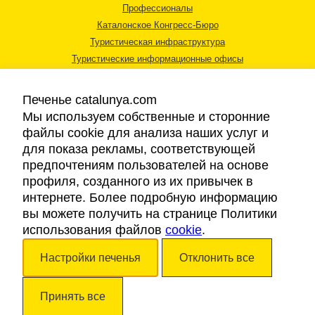
Профессионалы
Каталонское Конгресс-Бюро
Туристическая инфраструктура
Туристические информационные офисы
Печенье catalunya.com
Мы используем собственные и сторонние
файлы cookie для анализа наших услуг и
для показа рекламы, соответствующей
Правовая информация
предпочтениям пользователей на основе
Политика конфиденциальности
профиля, созданного из их привычек в
Cookies
интернете. Более подробную информацию
Доступность
вы можете получить на странице Политики
использования файлов
cookie
.
Авторские права © 2026. Каталонский Туристический Совет. Все права
Настройки печенья
Отклонить все
защищены.
Принять все