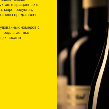
уктов, выращенных в
ы, морепродуктов,
стиницы представлен
рудованных номеров с
 предлагает все
щих посетить