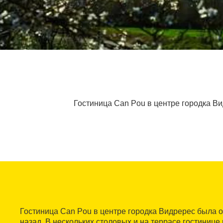
Гостиница Can Pou в центре городка Ви
Гостиница Can Pou в центре городка Видререс была о
назад. В нескольких столовых и на террасе гостинице