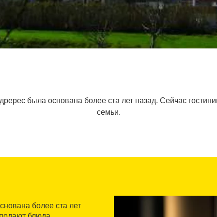
дререс была основана более ста лет назад. Сейчас гостин
семьи.
снована более ста лет
 подают блюда