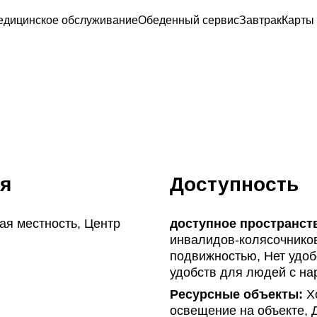
едицинское обслуживание
Обеденный сервис
Завтрак
Карты
я
Доступность
ая местность, Центр
доступное пространст
инвалидов-колясочников
подвижностью, Нет удоб
удобств для людей с на
Ресурсные объекты:
Хо
освещение на объекте, 