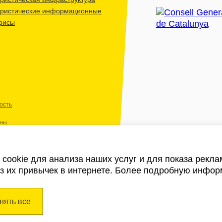
уристические информационные
фисы
ость
ены.
cookie для анализа наших услуг и для показа рекл
из их привычек в интернете. Более подробную инфор
нять все