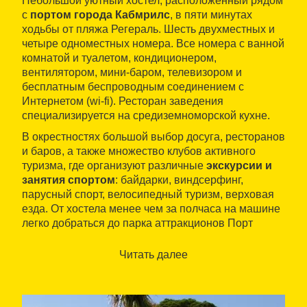
Небольшой уютный хостел, расположенный рядом
с
портом города Кабмрилс
, в пяти минутах
ходьбы от пляжа Регераль. Шесть двухместных и
четыре одноместных номера. Все номера с ванной
комнатой и туалетом, кондиционером,
вентилятором, мини-баром, телевизором и
бесплатным беспроводным соединением с
Интернетом (wi-fi). Ресторан заведения
специализируется на средиземноморской кухне.
В окрестностях большой выбор досуга, ресторанов
и баров, а также множество клубов активного
туризма, где организуют различные
экскурсии и
занятия спортом
: байдарки, виндсерфинг,
парусный спорт, велосипедный туризм, верховая
езда. От хостела менее чем за полчаса на машине
легко добраться до парка аттракционов Порт
Авентура, а также городов Реус и Таррагона.
Читать далее