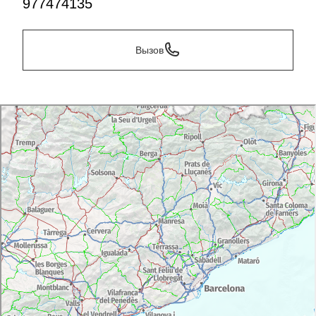
977474135
Вызов