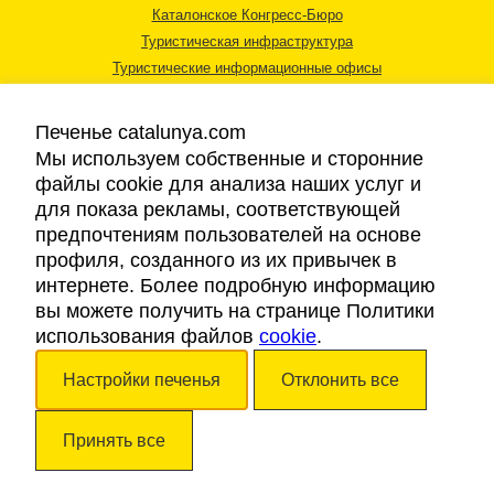
Каталонское Конгресс-Бюро
Туристическая инфраструктура
Туристические информационные офисы
Печенье catalunya.com
Мы используем собственные и сторонние
файлы cookie для анализа наших услуг и
для показа рекламы, соответствующей
Правовая информация
предпочтениям пользователей на основе
Политика конфиденциальности
профиля, созданного из их привычек в
Cookies
интернете. Более подробную информацию
Доступность
вы можете получить на странице Политики
использования файлов
cookie
.
Авторские права © 2026. Каталонский Туристический Совет. Все права
Настройки печенья
Отклонить все
защищены.
Принять все