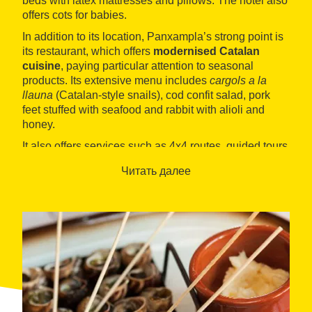
beds with latex mattresses and pillows. The hotel also
offers cots for babies.
In addition to its location, Panxampla’s strong point is
its restaurant, which offers
modernised Catalan
cuisine
, paying particular attention to seasonal
products. Its extensive menu includes
cargols a la
llauna
(Catalan-style snails), cod confit salad, pork
feet stuffed with seafood and rabbit with alioli and
honey.
It also offers services such as 4x4 routes, guided tours
through the Ports, bicycle rental to enjoy the Via
Читать далее
Verda, excursions to the
Delta de l'Ebre
, horse riding,
cultural outings to
Tortosa
and winery tours in the
Terra Alta
area.