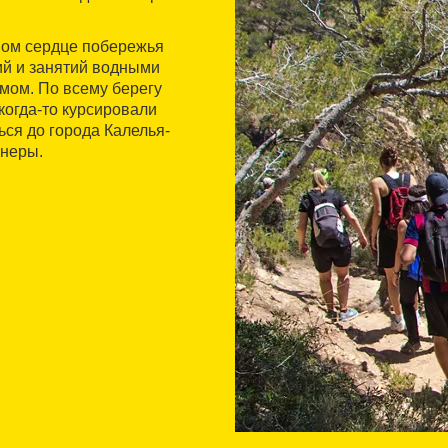
мом сердце побережья
ий и занятий водными
мом. По всему берегу
 когда-то курсировали
ься до города Калелья-
анеры.