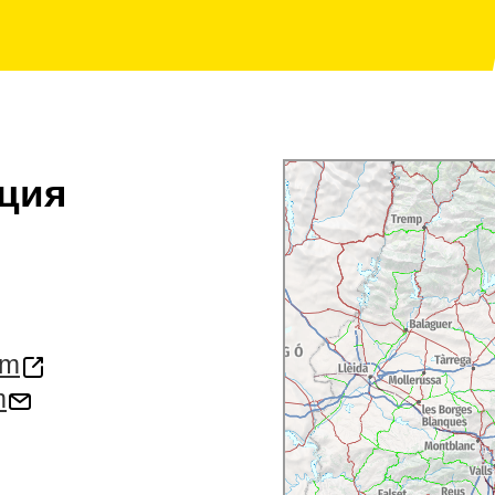
ция
om
m