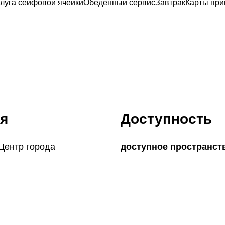
луга сейфовой ячейки
Обеденный сервис
Завтрак
Карты пр
я
Доступность
 Центр города
доступное пространст