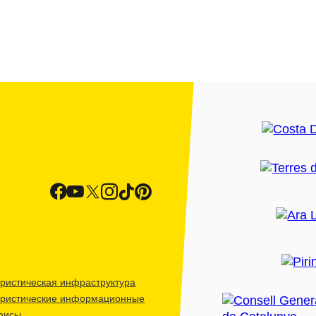
ристическая инфраструктура
уристические информационные
фисы