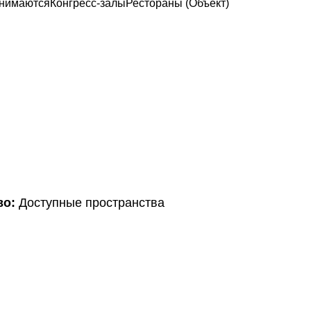
инимаются
Конгресс-залы
Рестораны (Объект)
во:
Доступные пространства