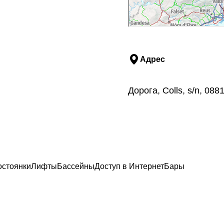
Адрес
Дорога, Colls, s/n, 0
остоянки
Лифты
Бассейны
Доступ в Интернет
Бары