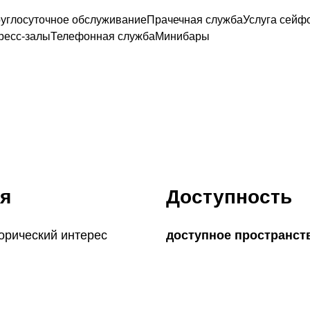
углосуточное обслуживание
Прачечная служба
Услуга сейф
ресс-залы
Телефонная служба
Минибары
я
Доступность
орический интерес
доступное пространст