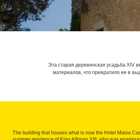
Эта старая деревенская усадьба XIV 
материалов, что превратило ее в вы
The building that houses what is now the Hotel Masia Ca
summer residence of King Alfonso XIII, who was enamoured