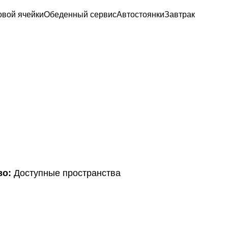
овой ячейки
Обеденный сервис
Автостоянки
Завтрак
во:
Доступные пространства