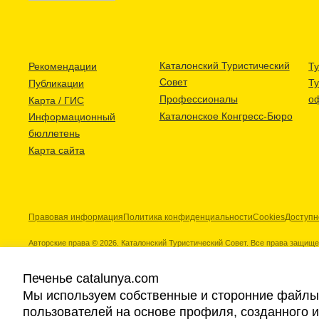
Каталонский Туристический
Рекомендации
Ту
Совет
Т
Публикации
Профессионалы
о
Карта / ГИС
Каталонское Конгресс-Бюро
Информационный
бюллетень
Карта сайта
Правовая информация
Политика конфиденциальности
Cookies
Доступн
Авторские права © 2026. Каталонский Туристический Совет. Все права защищ
Печенье catalunya.com
Мы используем собственные и сторонние файлы 
пользователей на основе профиля, созданного 