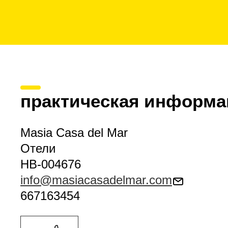
практическая информа
Masia Casa del Mar
Отели
HB-004676
info@masiacasadelmar.com
667163454