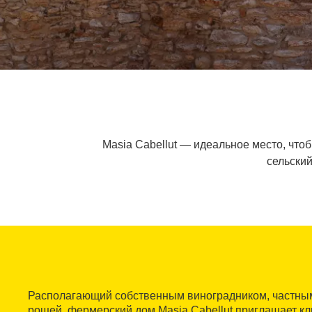
Masia Cabellut — идеальное место, что
сельский
Располагающий собственным виноградником, частны
рощей, фермерский дом Masia Cabellut приглашает кл