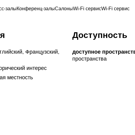
сс-залы
Конференц-залы
Салоны
Wi-Fi сервис
Wi-Fi сервис
я
Доступность
глийский, Французский,
доступное пространст
пространства
орический интерес
кая местность