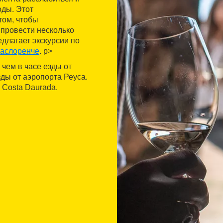
оды. Этот
том, чтобы
 провести несколько
едлагает экскурсии по
аслоренче
. p>
чем в часе езды от
ды от аэропорта Реуса.
 Costa Daurada.