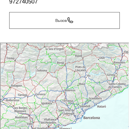
972740507
Вызов