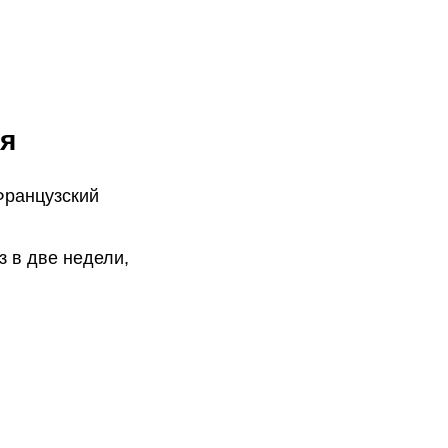
я
Французский
 в две недели,