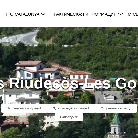
ПРО CATALUNYA
ПРАКТИЧЕСКАЯ ИНФОРМАЦИЯ
MIC
 Riudecòs-Les Go
Насладитесь природой
Путешествуйте с семьей
Отправьтесь в поход
Попробуйте