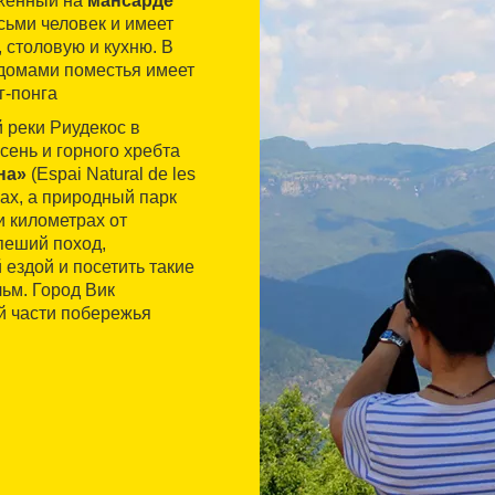
оженный на
мансарде
сьми человек и имеет
 столовую и кухню. В
 домами поместья имеет
г-понга
 реки Риудекос в
ень и горного хребта
на»
(Espai Natural de les
рах, а природный парк
и километрах от
пеший поход,
 ездой и посетить такие
ьм. Город Вик
й части побережья