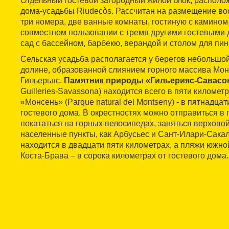
Отдельный гостевой загородный жилой блок, распол
дома-усадьбы Riudecòs. Рассчитан на размещение во
три номера, две ванные комнаты, гостиную с камином,
совместном пользовании с тремя другими гостевыми
сад с бассейном, барбекю, верандой и столом для пин
Сельская усадьба располагается у берегов небольшой
долине, образованной слиянием горного массива Монс
Гильерьяс.
Памятник природы «Гильерияс-Савасо
Guilleries-Savassona) находится всего в пяти километ
«Монсень» (Parque natural del Montseny) - в пятнадцат
гостевого дома. В окрестностях можно отправиться в 
покататься на горных велосипедах, заняться верховой
населенные пункты, как Арбусьес и Сант-Илари-Сакал
находится в двадцати пяти километрах, а пляжи южно
Коста-Брава – в сорока километрах от гостевого дома.