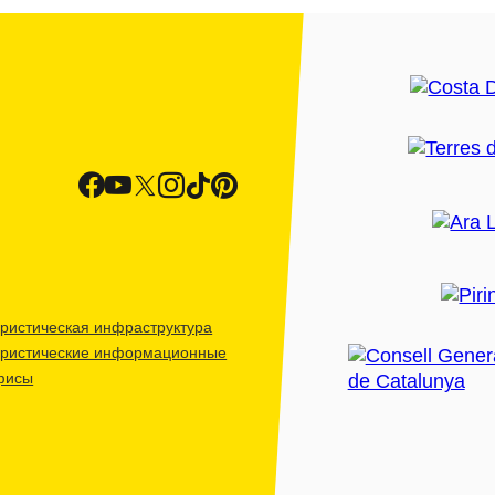
ристическая инфраструктура
уристические информационные
фисы