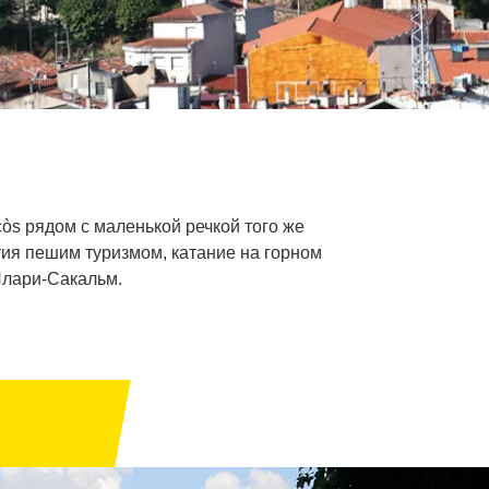
òs рядом с маленькой речкой того же
тия пешим туризмом, катание на горном
Илари-Сакальм.