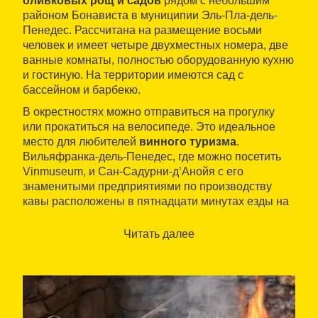
оливковых рощ и садов
рядом с небольшим
районом Бонависта в муниципии Эль-Пла-дель-
Пенедес. Рассчитана на размещение восьми
человек и имеет четыре двухместных номера, две
ванные комнаты, полностью оборудованную кухню
и гостиную. На территории имеются сад с
бассейном и барбекю.
В окрестностях можно отправиться на прогулку
или прокатиться на велосипеде. Это идеальное
место для любителей
винного туризма
.
Вильяфранка-дель-Пенедес, где можно посетить
Vinmuseum, и Сан-Садурни-д’Анойя с его
знаменитыми предприятиями по производству
кавы расположены в пятнадцати минутах езды на
автомобиле. В Эль-Пла-дель-Пенедес,
расположенном всего в трех минутах от дома,
Читать далее
также есть несколько винодельческих
предприятий. Если Вы предпочитаете пляжный
отдых, Сиджес, Виланова-и-ла-Желтру и Калафель
находятся в получасе езды от гостевого дома.