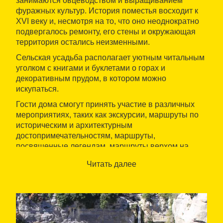
занимаются овцеводством и выращиванием
фуражных культур. История поместья восходит к
XVI веку и, несмотря на то, что оно неоднократно
подвергалось ремонту, его стены и окружающая
территория остались неизменными.
Сельская усадьба располагает уютным читальным
уголком с книгами и буклетами о горах и
декоративным прудом, в котором можно
искупаться.
Гости дома смогут принять участие в различных
мероприятиях, таких как экскурсии, маршруты по
историческим и архитектурным
достопримечательностям, маршруты,
посвященные легендам, маршруты верхом на
лошади, занятия экстремальными видами спорта,
Читать далее
походы по
Кольсакабре
,
Гарроче
и
Осоне
,
посещение ярмарок и рынков
Вика
и
Олота
, а
также полеты на воздушном шаре.