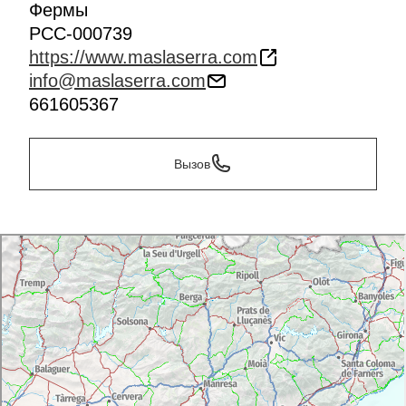
Фермы
PCC-000739
https://www.maslaserra.com
info@maslaserra.com
661605367
Вызов