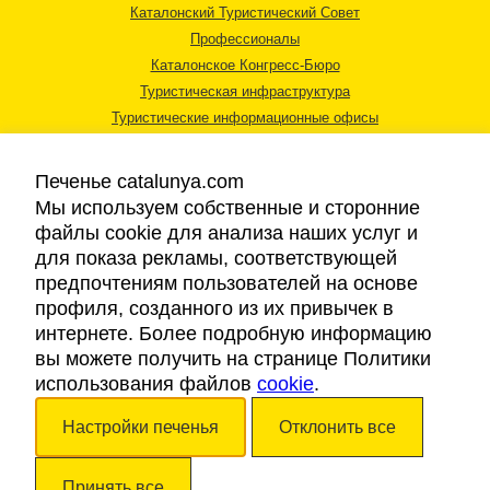
Каталонский Туристический Совет
Профессионалы
Каталонское Конгресс-Бюро
Туристическая инфраструктура
Туристические информационные офисы
Печенье catalunya.com
Мы используем собственные и сторонние
файлы cookie для анализа наших услуг и
для показа рекламы, соответствующей
Правовая информация
предпочтениям пользователей на основе
Политика конфиденциальности
профиля, созданного из их привычек в
Cookies
интернете. Более подробную информацию
Доступность
вы можете получить на странице Политики
использования файлов
cookie
.
Авторские права © 2026. Каталонский Туристический Совет. Все права
Настройки печенья
Отклонить все
защищены.
Принять все