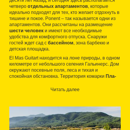
десяти лет назад, и сегодня здесь располагается
четверо
отдельных апартаментов
, которые
идеально подходят для тех, кто желает отдохнуть в
тишине и покое. Ponent – так называется одни из
апартаментов. Они рассчитаны на размещение
шести человек
и имеют все необходимые
удобства для комфортного отпуска. Снаружи
гостей ждет сад с
бассейном
, зона барбекю и
детская площадка.
El Mas Guitart находится на лоне природы, в одном
километре от небольшого селения Гальинерс. Дом
окружают посевные поля, леса и тихая и
спокойная обстановка. Территория комарки
Пла-
де-л’Эстань
, известная обилием водоемов,
отличаются богатым
биоразнообразием
и
Читать далее
красотой пейзажей.