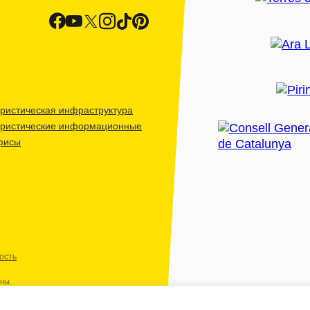
ристическая инфраструктура
уристические информационные
фисы
ость
ены.