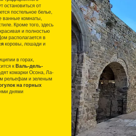
ут остановиться от
ется постельное белье,
е ванные комнаты,
иле. Кроме того, здесь
 красивая и полностью
 Дом располагается в
ся
коровы, лошади и
ципии в горах,
сится к
Валь-дель-
одят комарки Осона, Ла-
ким рельефам и зеленым
огулок на горных
кими днями