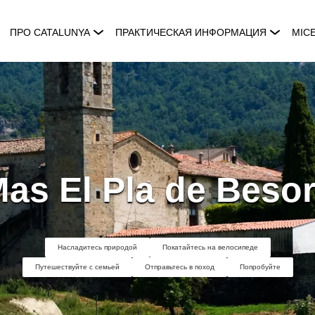
ПРО CATALUNYA
ПРАКТИЧЕСКАЯ ИНФОРМАЦИЯ
MIC
as El Pla de Beso
Насладитесь природой
Покатайтесь на велосипеде
Путешествуйте с семьей
Отправьтесь в поход
Попробуйте