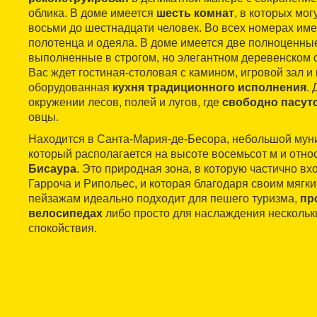
облика. В доме имеется
шесть комнат
, в которых мог
восьми до шестнадцати человек. Во всех номерах име
полотенца и одеяла. В доме имеется две полноценны
выполненные в строгом, но элегантном деревенском ст
Вас ждет гостиная-столовая с камином, игровой зал и
оборудованная
кухня традиционного исполнения
.
окружении лесов, полей и лугов, где
свободно пасут
овцы.
Находится в Санта-Мария-де-Бесора, небольшой муни
который располагается на высоте восемьсот м и отно
Бисаура
. Это природная зона, в которую частично вх
Гарроча и Рипольес, и которая благодаря своим мяг
пейзажам идеально подходит для пешего туризма,
пр
велосипедах
либо просто для наслаждения несколь
спокойствия.